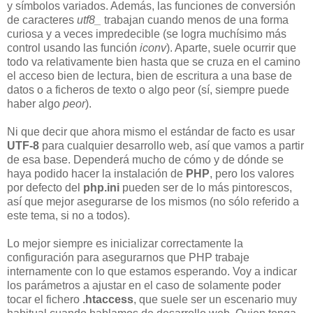
y símbolos variados. Además, las funciones de conversión
de caracteres
utf8_
trabajan cuando menos de una forma
curiosa y a veces impredecible (se logra muchísimo más
control usando las función
iconv
). Aparte, suele ocurrir que
todo va relativamente bien hasta que se cruza en el camino
el acceso bien de lectura, bien de escritura a una base de
datos o a ficheros de texto o algo peor (sí, siempre puede
haber algo
peor
).
Ni que decir que ahora mismo el estándar de facto es usar
UTF-8
para cualquier desarrollo web, así que vamos a partir
de esa base. Dependerá mucho de cómo y de dónde se
haya podido hacer la instalación de
PHP
, pero los valores
por defecto del
php.ini
pueden ser de lo más pintorescos,
así que mejor asegurarse de los mismos (no sólo referido a
este tema, si no a todos).
Lo mejor siempre es inicializar correctamente la
configuración para asegurarnos que PHP trabaje
internamente con lo que estamos esperando. Voy a indicar
los parámetros a ajustar en el caso de solamente poder
tocar el fichero
.htaccess
, que suele ser un escenario muy