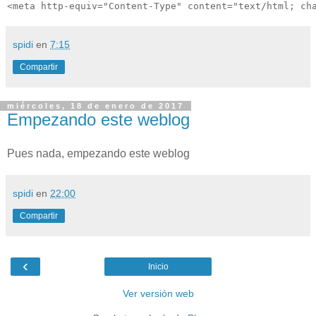
<meta http-equiv="Content-Type" content="text/html; ch
spidi
en
7:15
Compartir
miércoles, 18 de enero de 2017
Empezando este weblog
Pues nada, empezando este weblog
spidi
en
22:00
Compartir
‹
Inicio
Ver versión web