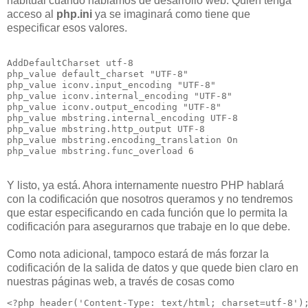
habitual cuando hablamos de desarrollo web. Quien tenga
acceso al
php.ini
ya se imaginará como tiene que
especificar esos valores.
AddDefaultCharset utf-8

php_value default_charset "UTF-8"

php_value iconv.input_encoding "UTF-8"

php_value iconv.internal_encoding "UTF-8"

php_value iconv.output_encoding "UTF-8"

php_value mbstring.internal_encoding UTF-8

php_value mbstring.http_output UTF-8

php_value mbstring.encoding_translation On

Y listo, ya está. Ahora internamente nuestro PHP hablará
con la codificación que nosotros queramos y no tendremos
que estar especificando en cada función que lo permita la
codificación para asegurarnos que trabaje en lo que debe.
Como nota adicional, tampoco estará de más forzar la
codificación de la salida de datos y que quede bien claro en
nuestras páginas web, a través de cosas como
<?php header('Content-Type: text/html; charset=utf-8');